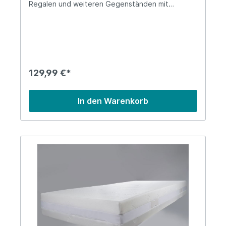
Regalen und weiteren Gegenständen mit
schnellen Handgriffen desinfiziert werden. Das
Gerät ist frei von Ozon und Chemikalien und wird
mit einer wieder aufladbaren Batterie betrieben.
Es erzeugt UV-Licht mit einer Wellenlänge
zwischen 260 und 280 nm. Warnung: Nicht den
Augen und der Haut aussetzen.
129,99 €*
In den Warenkorb