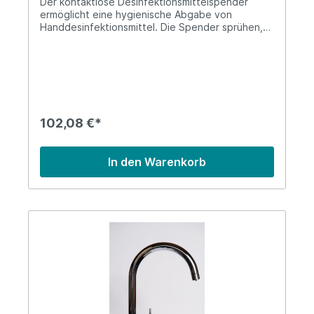
Der kontaktlose Desinfektionsmittelspender
ermöglicht eine hygienische Abgabe von
Handdesinfektionsmittel. Die Spender sprühen,
ähnlich einem kontaktlosen Seifenspender, eine
desinfizierende Flüssigkeit aus, indem man die
Hände unter die Lichtschranke des Gerätes hält.
Somit entsteht bei der Benutzung keinerlei
Spenderberührung. Der
Desinfektionsmittelspender kann an der Wand
montiert werden, eine nachträgliche Befüllung
102,08 €*
mit Desinfektionsmittel ist zu jeder Zeit möglich.
In den Warenkorb