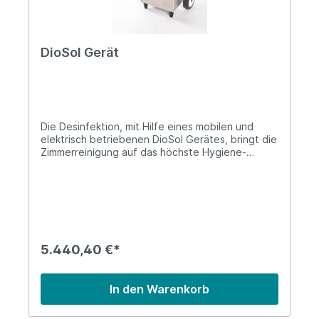
TrinkwasserZusammensetzung: pro 100g: Wasser
min. 99,8g, Hypochlorige Säure (HCIO) min. 0,1g
und max. 0,2g
DioSol Gerät
Die Desinfektion, mit Hilfe eines mobilen und
elektrisch betriebenen DioSol Gerätes, bringt die
Zimmerreinigung auf das höchste Hygiene-
Niveau. Mittels H2O2 kann das komplette
mikrobielle Spektrum (Bakterien, Pilze, Viren und
Sporen) mobil abgetötet werden. Dies ist sowohl
klinisch getestet, als auch zu 99,99% biologisch
abbaubar. Das Gerät ist durch Rollen leicht
transportierbar. Eine Geräteinweisung ist vor dem
ersten Gebrauch notwendig.
5.440,40 €*
In den Warenkorb