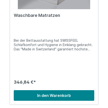
Waschbare Matratzen
Bei der Bettausstattung hat SWISSFEEL
Schlafkomfort und Hygiene in Einklang gebracht.
Das "Made in Switzerland" garantiert höchste
Verarbeitungsqualität und die Verwendung des
Schweizer Mineralschaums gibt dem Körper Halt,
ohne Druckstellen zu erzeugen. Die Matratze hat
ein OEKO-TEX Zertifikat und ist geeignet für
Hausstaubmilben-Allergiker. Das einzigartige an
diesem Schweizer Mineralschaum ist seine volle
Waschbarkeit, für unvergleichliche Sauberkeit
346,84 €*
und dauerhafte Hygiene. Und weil der Schaum
waschbar ist, können die Matratzen am Ende
ihrer Nutzungszeit sogar recycelt werden
In den Warenkorb